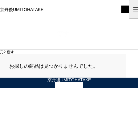
京丹後UMITOHATAKE
京丹後UMITOHATAKE
癒す
HOME
癒す
お探しの商品は見つかりませんでした。
京丹後UMITOHATAKE