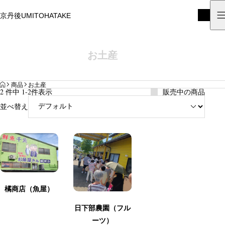
京丹後UMITOHATAKE
京丹後UMITOHATAKE
お土産
HOME
商品
お土産
2 件中 1-2件表示
販売中の商品
並べ替え
橘商店（魚屋）
日下部農園（フル
ーツ）